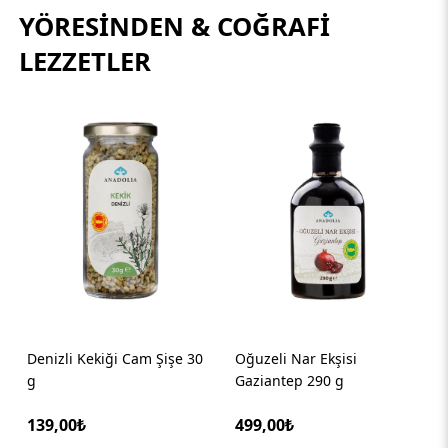
YÖRESINDEN & COĞRAFI
LEZZETLER
Oğuzeli Nar Ekşisi
Soğuk Sıkım Memecik
Gaziantep 290 g
Zeytinyağı 500 ml
499,00₺
459,00₺