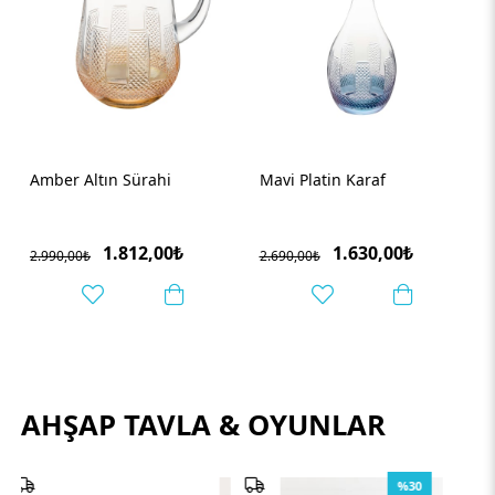
Amber Altın Sürahi
Mavi Platin Karaf
1.812,00₺
1.630,00₺
2.990,00₺
2.690,00₺
AHŞAP TAVLA & OYUNLAR
%30
%50