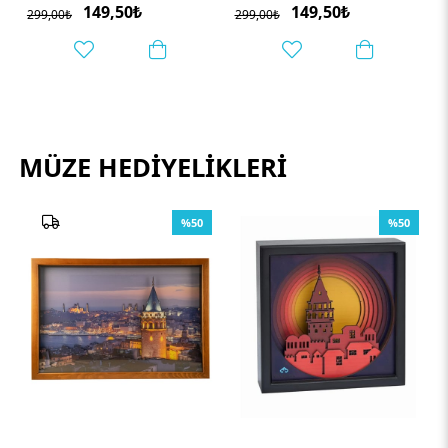
149,50₺
149,50₺
299,00₺
299,00₺
MÜZE HEDIYELIKLERI
%50
%50