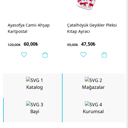
Çatalhöyük Geyikler Pleksi
Hezârfen ve Galata Kulesi
Kitap Ayracı
Ham Bez Çanta
47,50₺
122,50₺
95,00₺
245,00₺
Katalog
Mağazalar
Bayi
Kurumsal