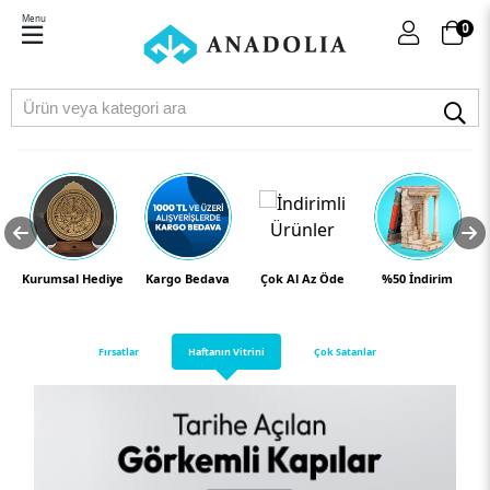
Menu
0
eri
Kurumsal Hediye
Kargo Bedava
Çok Al Az Öde
%50 İndirim
Fırsatlar
Haftanın Vitrini
Çok Satanlar