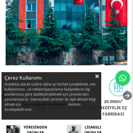
Çerez Kullanımı
Anadolia olarak sizlere daha iyi hizmet sunabilmek, site
kullanımınızı , ve reklam/pazarlama faaliyetlerini ilgi
alanlarınıza göre özelleştirebilmek için çerezlerden
yararlanıyoruz. Sitemizdeki çerezler ile ilgili detaylı bilgi
E
240.000m²
8.000m²
25.000m²
20.000m²
almak için
Çerez Kullanım Ve Yönetimi
metnini
İ
MEYVE TARLASI
CAM FABRİKASI
MOBİLYA FABRİKASI
HEDİYELİK EŞYA
inceleyebilirsiniz.
FABRİKASI
YÖRESİNDEN
LİSANSLI
ÜRÜNLER
ÜRÜNLER