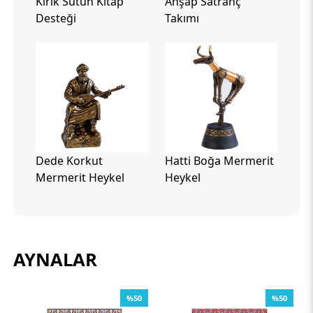
Kırık Sütun Kitap
Ahşap Satranç
Desteği
Takımı
Dede Korkut
Hatti Boğa Mermerit
Mermerit Heykel
Heykel
AYNALAR
0
%50
%50