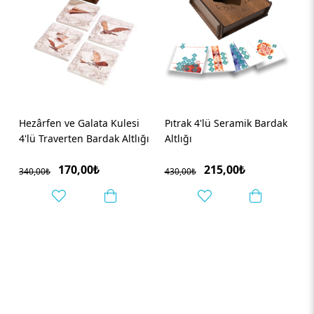
Pıtrak 4'lü Seramik Bardak
Nazar Siyah 4'lü Seramik
ı
Altlığı
Bardak Altlığı
215,00₺
225,00₺
430,00₺
450,00₺