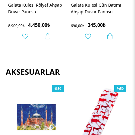
Galata Kulesi Gün Batımı
Hezârfen ve Galata Kulesi
Ahşap Duvar Panosu
Seramik Dekoratif Askılık
345,00₺
170,00₺
690,00₺
340,00₺
AKSESUARLAR
%50
%50