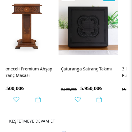
Çaturanga Satranç Takımı
3 Numara Ay Desenli Tavla
Pulu ve 2'li Zar Takımı
5.950,00₺
280,00₺
8.500,00₺
560,00₺
KEŞFETMEYE DEVAM ET