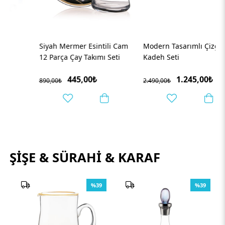
Siyah Mermer Esintili Cam
Modern Tasarımlı Çizgili 6'lı
12 Parça Çay Takımı Seti
Kadeh Seti
445,00₺
1.245,00₺
890,00₺
2.490,00₺
ŞIŞE & SÜRAHI & KARAF
%39
%39