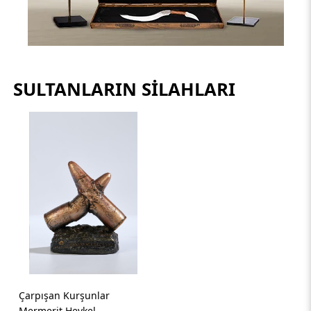
SULTANLARIN SILAHLARI
Çarpışan Kurşunlar
Mermerit Heykel