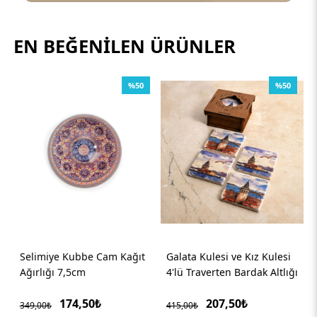
EN BEĞENILEN ÜRÜNLER
%50
%50
Selimiye Kubbe Cam Kağıt
Galata Kulesi ve Kız Kulesi
Ağırlığı 7,5cm
4'lü Traverten Bardak Altlığı
174,50₺
207,50₺
349,00₺
415,00₺