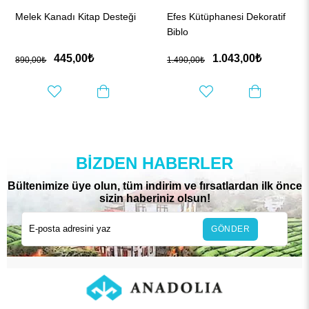
Melek Kanadı Kitap Desteği
Efes Kütüphanesi Dekoratif
Biblo
445,00₺
1.043,00₺
890,00₺
1.490,00₺
BIZDEN HABERLER
Bültenimize üye olun, tüm indirim ve fırsatlardan ilk önce
sizin haberiniz olsun!
GÖNDER