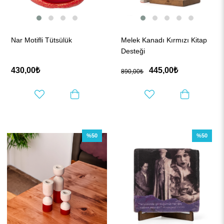
Nar Motifli Tütsülük
Melek Kanadı Kırmızı Kitap
Desteği
430,00₺
445,00₺
890,00₺
%50
%50