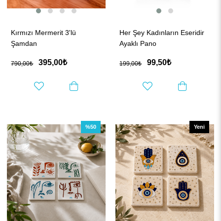
Kırmızı Mermerit 3'lü
Her Şey Kadınların Eseridir
Şamdan
Ayaklı Pano
395,00₺
99,50₺
790,00₺
199,00₺
%50
Yeni
Ürün