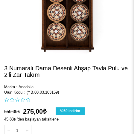
3 Numaralı Dama Desenli Ahşap Tavla Pulu ve
2'li Zar Takım
Marka
:
Anadolia
(YB.08.03.103159)
275,00₺
550,00₺
%
50
İndirim
45,83₺
'den başlayan taksitlerle