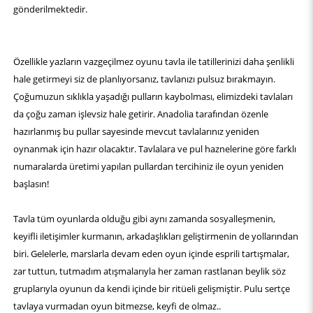
gönderilmektedir.
Özellikle yazların vazgeçilmez oyunu tavla ile tatillerinizi daha şenlikli
hale getirmeyi siz de planlıyorsanız, tavlanızı pulsuz bırakmayın.
Çoğumuzun sıklıkla yaşadığı pulların kaybolması, elimizdeki tavlaları
da çoğu zaman işlevsiz hale getirir. Anadolia tarafından özenle
hazırlanmış bu pullar sayesinde mevcut tavlalarınız yeniden
oynanmak için hazır olacaktır. Tavlalara ve pul haznelerine göre farklı
numaralarda üretimi yapılan pullardan tercihiniz ile oyun yeniden
başlasın!
Tavla tüm oyunlarda olduğu gibi aynı zamanda sosyalleşmenin,
keyifli iletişimler kurmanın, arkadaşlıkları geliştirmenin de yollarından
biri. Gelelerle, marslarla devam eden oyun içinde esprili tartışmalar,
zar tuttun, tutmadım atışmalarıyla her zaman rastlanan beylik söz
gruplarıyla oyunun da kendi içinde bir ritüeli gelişmiştir. Pulu sertçe
tavlaya vurmadan oyun bitmezse, keyfi de olmaz..