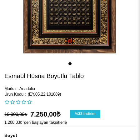
Esmaül Hüsna Boyutlu Tablo
Marka
:
Anadolia
(EY.05.22.101089)
7.250,00₺
10.900,00₺
%
33
İndirim
1.208,33₺
'den başlayan taksitlerle
Boyut