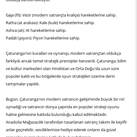
Gaja (fil): Vezir (modern satrançta kraliçe) hareketlerine sahip.
Ratha (at arabası): Kale (kule) hareketlerine sahip.
Ashva (at): At hareketlerine sahip.
Padàti (piyon): Piyon hareketlerine sahip.
Çaturanga'nın kuralları ve oynanışı, modern satrançtan oldukça
farklıydı ancak temel stratejik prensipler benzerdi. Çaturanga, bilim
ve kültür merkezleri olan Hindistan ve Orta Doğu'da uzun süre
popüler kaldı ve bu bölgelerde oyun stratejileri üzerine derin
tartışmalar yapıldı.
Bugün, Çaturanga'nın modern satrancın gelişiminde büyük bir rol
oynadığı ve satrancın dünya çapında en popüler strateji oyunu
haline gelmesine katkıda bulunduğu kabul edilmektedir.
Anadolia Mağazacılık tarafından tasarlanan satranç takımı ile keyifli
anlar geçirebilir, sevdiklerinize hediye ederek onların da güzel