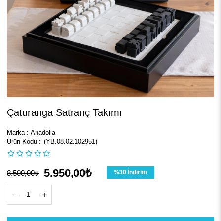
Çaturanga Satranç Takımı
Marka
:
Anadolia
(YB.08.02.102951)
5.950,00₺
8.500,00₺
%
30
İndirim