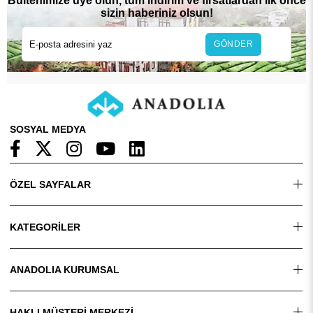
Bültenimize üye olun, tüm indirim ve fırsatlardan ilk önce
sizin haberiniz olsun!
GÖNDER
SOSYAL MEDYA
ÖZEL SAYFALAR
KATEGORİLER
ANADOLIA KURUMSAL
HAKLI MÜŞTERİ MERKEZİ