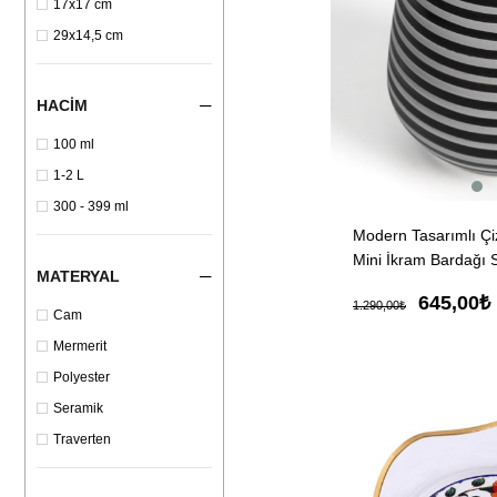
17x17 cm
29x14,5 cm
HACIM
100 ml
1-2 L
300 - 399 ml
Modern Tasarımlı Çiz
Mini İkram Bardağı S
MATERYAL
645,00₺
1.290,00₺
Cam
Mermerit
Polyester
Seramik
Traverten