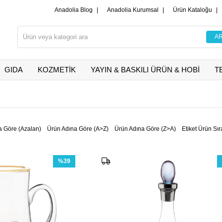
Anadolia Blog
|
Anadolia Kurumsal
|
Ürün Kataloğu
|
GIDA
KOZMETİK
YAYIN & BASKILI ÜRÜN & HOBİ
T
a Göre (Azalan)
Ürün Adına Göre (A>Z)
Ürün Adına Göre (Z>A)
Etiket Ürün Sır
%39