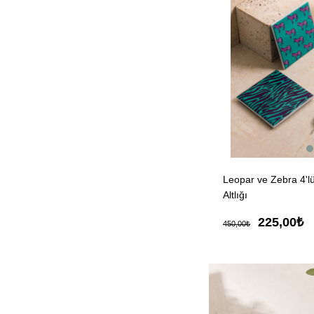
Leopar ve Zebra 4'l
Altlığı
225,00₺
450,00₺