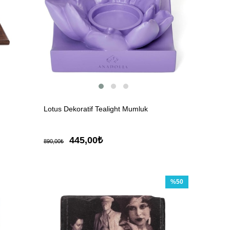
Lotus Dekoratif Tealight Mumluk
445,00₺
890,00₺
%50