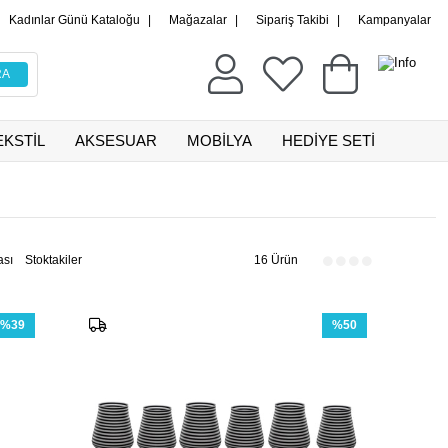
Kadınlar Günü Kataloğu
|
Mağazalar
|
Sipariş Takibi
|
Kampanyalar
EKSTİL
AKSESUAR
MOBİLYA
HEDİYE SETİ
ası
Stoktakiler
16 Ürün
%39
%50