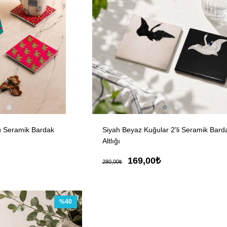
ü Seramik Bardak
Siyah Beyaz Kuğular 2'li Seramik Bard
Altlığı
169,00₺
280,00₺
%40