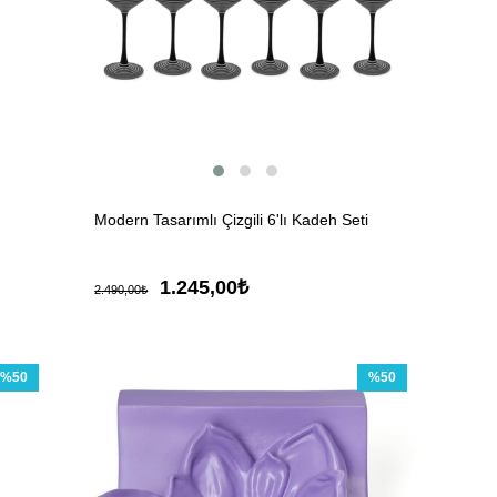
Modern Tasarımlı Çizgili 6'lı Kadeh Seti
1.245,00₺
2.490,00₺
%50
%50