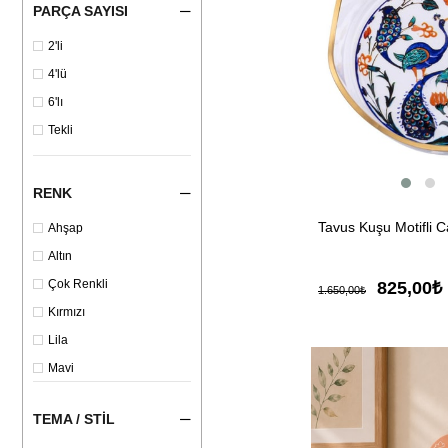
PARÇA SAYISI
2'li
4'lü
6'lı
Tekli
RENK
Tavus Kuşu Motifli 
Ahşap
Altın
Çok Renkli
825,00₺
1.650,00₺
Kırmızı
Lila
Mavi
Siyah
TEMA / STIL