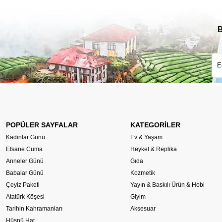
B
POPÜLER SAYFALAR
KATEGORİLER
Kadınlar Günü
Ev & Yaşam
Efsane Cuma
Heykel & Replika
Anneler Günü
Gıda
Babalar Günü
Kozmetik
Çeyiz Paketi
Yayın & Baskılı Ürün & Hobi
Atatürk Köşesi
Giyim
Tarihin Kahramanları
Aksesuar
Hüsnü Hat