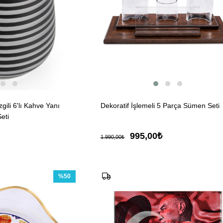
gili 6'lı Kahve Yanı
Dekoratif İşlemeli 5 Parça Sümen Seti
eti
995,00₺
1.990,00₺
%50