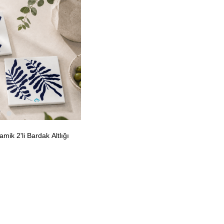
mik 2'li Bardak Altlığı