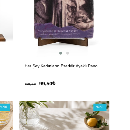
f
Her Şey Kadınların Eseridir Ayaklı Pano
99,50₺
199,00₺
%50
%50