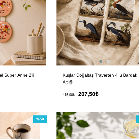
 Süper Anne 2'li
Kuşlar Doğaltaş Traverten 4'lü Bardak
Altlığı
207,50₺
415,00₺
%50