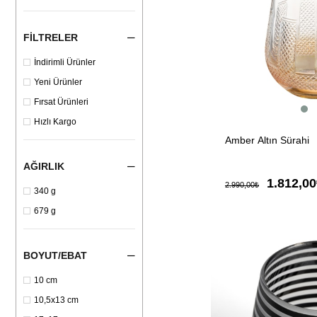
FILTRELER
İndirimli Ürünler
Yeni Ürünler
Fırsat Ürünleri
Hızlı Kargo
Amber Altın Sürahi
AĞIRLIK
1.812,0
2.990,00₺
340 g
679 g
BOYUT/EBAT
10 cm
10,5x13 cm