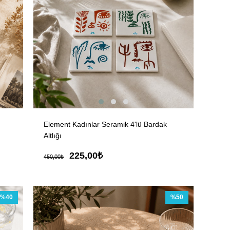
Element Kadınlar Seramik 4'lü Bardak
Altlığı
225,00₺
450,00₺
%40
%50