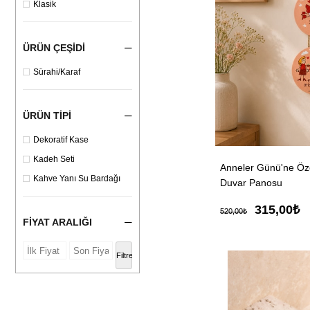
Klasik
ÜRÜN ÇEŞIDI
Sürahi/Karaf
ÜRÜN TIPI
Dekoratif Kase
Kadeh Seti
Anneler Günü'ne Özel
Kahve Yanı Su Bardağı
Duvar Panosu
315,00₺
520,00₺
FIYAT ARALIĞI
Filtrele