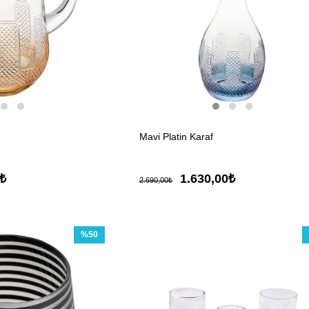
Mavi Platin Karaf
0₺
1.630,00₺
2.690,00₺
%50