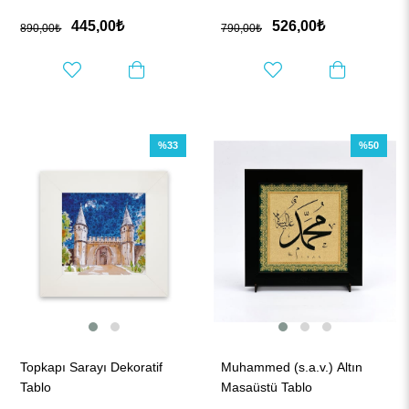
445,00₺
526,00₺
890,00₺
790,00₺
%33
%50
Topkapı Sarayı Dekoratif
Muhammed (s.a.v.) Altın
Tablo
Masaüstü Tablo