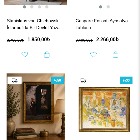
Stanislaus von Chlebowski
Gaspare Fossati Ayasofya
İstanbul'da Bir Devlet Yazarı
Tablosu
Tablo
1.850,00₺
2.266,00₺
3.700,00₺
3.400,00₺
%50
%33