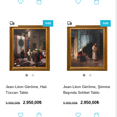
%50
%50
Jean-Léon Gérôme, Halı
Jean-Léon Gérôme, Şömine
Tüccarı Tablo
Başında Sohbet Tablo
2.950,00₺
2.950,00₺
5.900,00₺
5.900,00₺