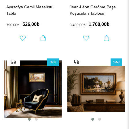
Ayasofya Camii Masaüstü
Jean-Léon Gérôme Paşa
Tablo
Koşucuları Tablosu
526,00₺
1.700,00₺
790,00₺
3.400,00₺
%50
%50