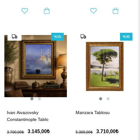
%15
%30
Ivan Aivazovsky
Manzara Tablosu
Constantinople Tablo
3.145,00₺
3.710,00₺
3.700,00₺
5.300,00₺