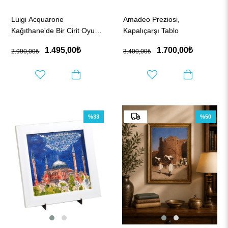
Luigi Acquarone
Amadeo Preziosi,
Kağıthane'de Bir Cirit Oyunu
Kapalıçarşı Tablo
Tablo
1.495,00₺
1.700,00₺
2.990,00₺
3.400,00₺
%33
%50