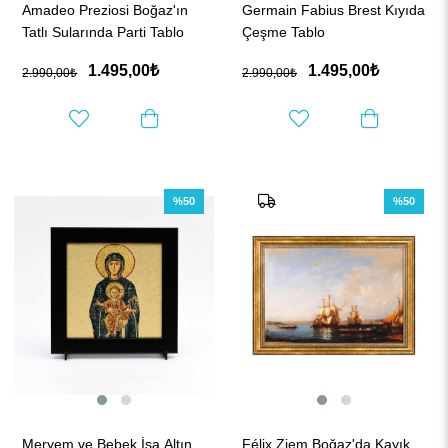
Amadeo Preziosi Boğaz'ın
Germain Fabius Brest Kıyıda
Tatlı Sularında Parti Tablo
Çeşme Tablo
1.495,00₺
1.495,00₺
2.990,00₺
2.990,00₺
%50
%50
Meryem ve Bebek İsa Altın
Félix Ziem Boğaz'da Kayık