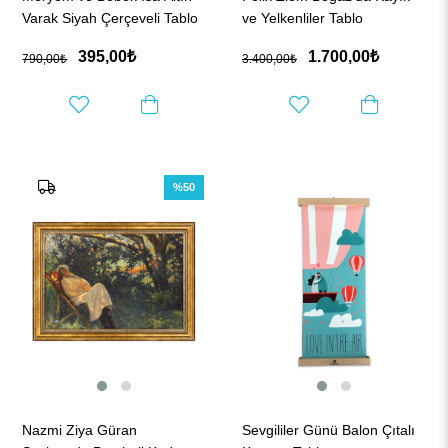
Varak Siyah Çerçeveli Tablo
ve Yelkenliler Tablo
395,00₺
1.700,00₺
790,00₺
3.400,00₺
%50
Nazmi Ziya Güran
Sevgililer Günü Balon Çıtalı