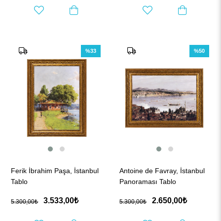
%33
%50
Ferik İbrahim Paşa, İstanbul
Antoine de Favray, İstanbul
Tablo
Panoraması Tablo
3.533,00₺
2.650,00₺
5.300,00₺
5.300,00₺