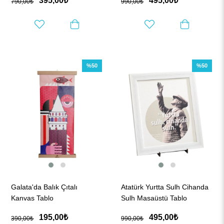
395,00₺
495,00₺
790,00₺
990,00₺
%50
%50
Galata'da Balık Çıtalı
Atatürk Yurtta Sulh Cihanda
Kanvas Tablo
Sulh Masaüstü Tablo
195,00₺
495,00₺
390,00₺
990,00₺