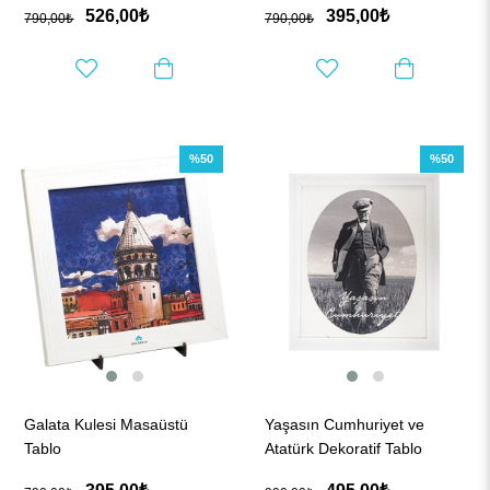
526,00₺
395,00₺
790,00₺
790,00₺
%50
%50
Galata Kulesi Masaüstü
Yaşasın Cumhuriyet ve
Tablo
Atatürk Dekoratif Tablo