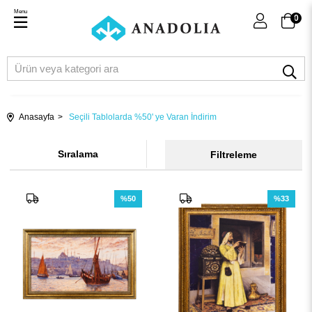
Menu
0
Anasayfa
Seçili Tablolarda %50' ye Varan İndirim
Sıralama
Filtreleme
%50
%33