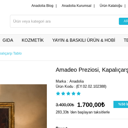
Anadolia Blog
|
Anadolia Kurumsal
|
Ürün Kataloğu
|
GIDA
KOZMETİK
YAYIN & BASKILI ÜRÜN & HOBİ
T
alıçarşı Tablo
Amadeo Preziosi, Kapalıçarş
Marka
:
Anadolia
(EY.02.02.102388)
1.700,00₺
3.400,00₺
%
50
İ
283,33₺
'den başlayan taksitlerle