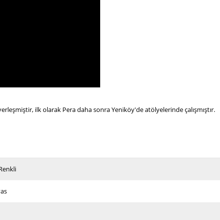
erleşmiştir, ilk olarak Pera daha sonra Yeniköy'de atölyelerinde çalışmıştır.
Renkli
vas