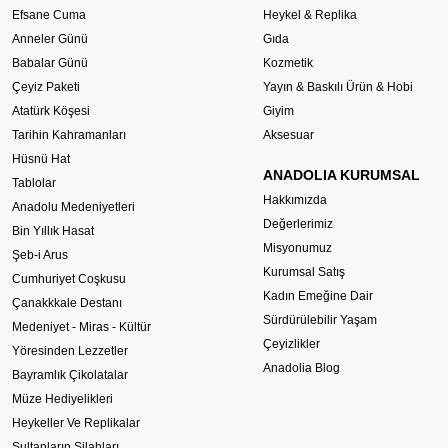
Efsane Cuma
Heykel & Replika
Anneler Günü
Gıda
Babalar Günü
Kozmetik
Çeyiz Paketi
Yayın & Baskılı Ürün & Hobi
Atatürk Köşesi
Giyim
Tarihin Kahramanları
Aksesuar
Hüsnü Hat
ANADOLIA KURUMSAL
Tablolar
Hakkımızda
Anadolu Medeniyetleri
Değerlerimiz
Bin Yıllık Hasat
Misyonumuz
Şeb-i Arus
Kurumsal Satış
Cumhuriyet Coşkusu
Kadın Emeğine Dair
Çanakkkale Destanı
Sürdürülebilir Yaşam
Medeniyet - Miras - Kültür
Çeyizlikler
Yöresinden Lezzetler
Anadolia Blog
Bayramlık Çikolatalar
Müze Hediyelikleri
Heykeller Ve Replikalar
Sultanların Silahları