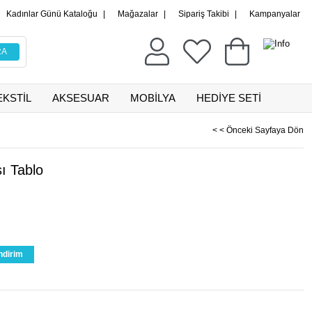
Kadınlar Günü Kataloğu
|
Mağazalar
|
Sipariş Takibi
|
Kampanyalar
EKSTİL
AKSESUAR
MOBİLYA
HEDİYE SETİ
< < Önceki Sayfaya Dön
ı Tablo
ndirim