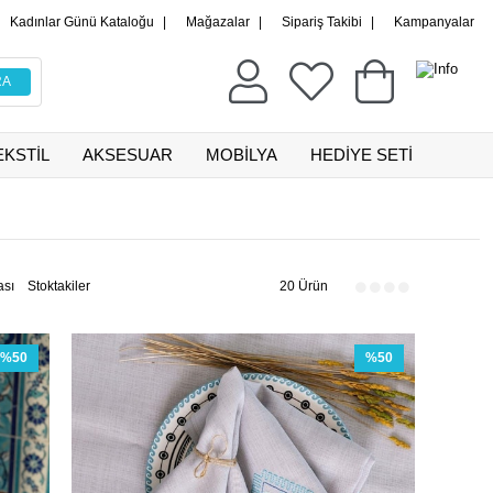
Kadınlar Günü Kataloğu
|
Mağazalar
|
Sipariş Takibi
|
Kampanyalar
EKSTİL
AKSESUAR
MOBİLYA
HEDİYE SETİ
ası
Stoktakiler
20 Ürün
%50
%50