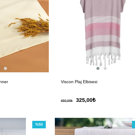
nner
Viscon Plaj Elbisesi
325,00₺
650,00₺
%50