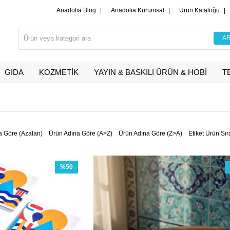
Anadolia Blog
|
Anadolia Kurumsal
|
Ürün Kataloğu
|
GIDA
KOZMETİK
YAYIN & BASKILI ÜRÜN & HOBİ
T
a Göre (Azalan)
Ürün Adına Göre (A>Z)
Ürün Adına Göre (Z>A)
Etiket Ürün Sır
%50