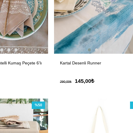
elli Kumaş Peçete 6'lı
Kartal Desenli Runner
145,00₺
290,00₺
%50