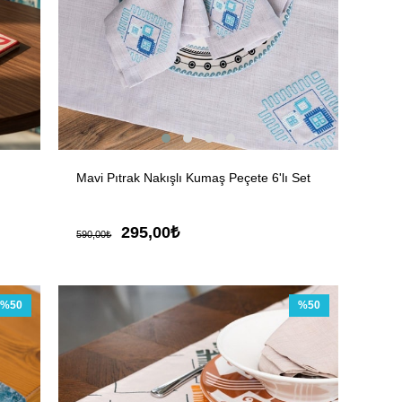
Mavi Pıtrak Nakışlı Kumaş Peçete 6'lı Set
295,00₺
590,00₺
%50
%50