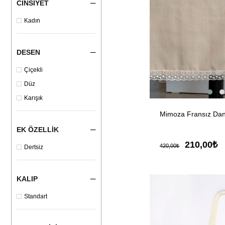
CINSIYET
Kadın
DESEN
Çiçekli
Düz
Karışık
Mimoza Fransız Dant
EK ÖZELLIK
210,00₺
420,00₺
Dertsiz
KALIP
Standart