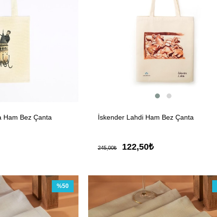
ta Ham Bez Çanta
İskender Lahdi Ham Bez Çanta
122,50₺
245,00₺
%50