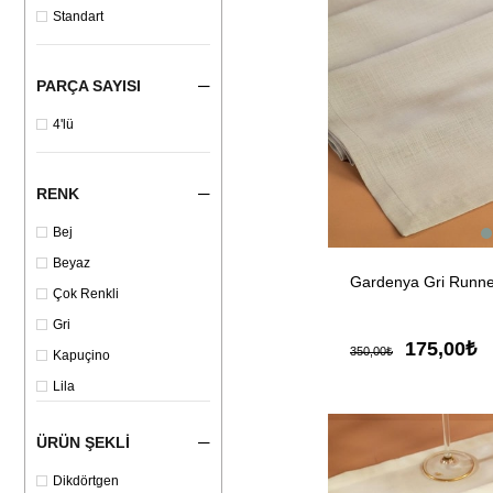
Standart
PARÇA SAYISI
4'lü
RENK
Bej
Beyaz
Gardenya Gri Runne
Çok Renkli
Gri
175,00₺
350,00₺
Kapuçino
Lila
Mavi
ÜRÜN ŞEKLI
Turuncu
Dikdörtgen