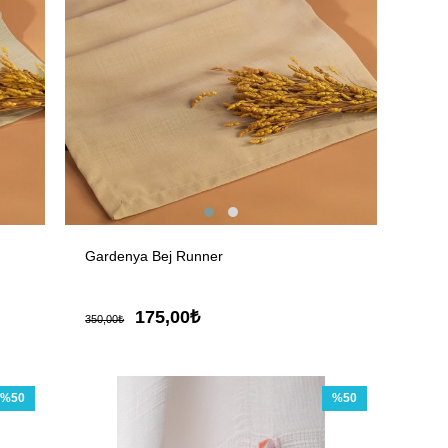
Gardenya Bej Runner
175,00₺
350,00₺
%50
%50