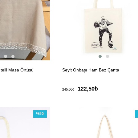
elli Masa Örtüsü
Seyit Onbaşı Ham Bez Çanta
122,50₺
245,00₺
%50