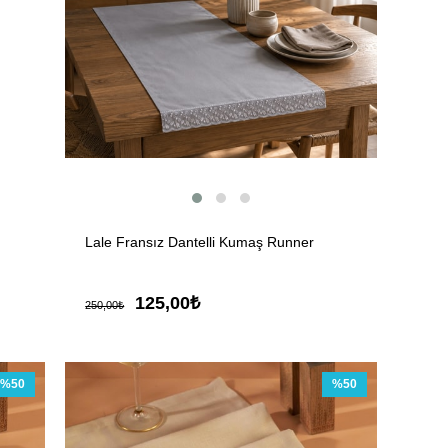
Lale Fransız Dantelli Kumaş Runner
125,00₺
250,00₺
%50
%50