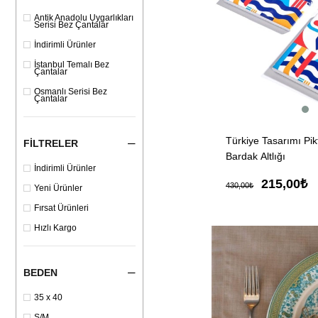
Antik Anadolu Uygarlıkları
Serisi Bez Çantalar
İndirimli Ürünler
İstanbul Temalı Bez
Çantalar
Osmanlı Serisi Bez
Çantalar
Türkiye Tasarımı Pi
FILTRELER
Bardak Altlığı
İndirimli Ürünler
215,00₺
430,00₺
Yeni Ürünler
Fırsat Ürünleri
Hızlı Kargo
BEDEN
35 x 40
S/M