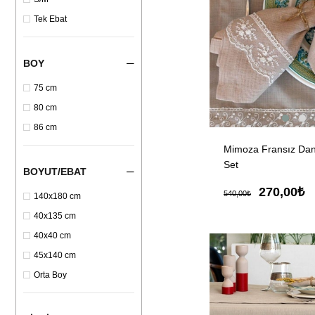
Tek Ebat
BOY
75 cm
80 cm
86 cm
Mimoza Fransız Dant
Set
BOYUT/EBAT
270,00₺
540,00₺
140x180 cm
40x135 cm
40x40 cm
45x140 cm
Orta Boy