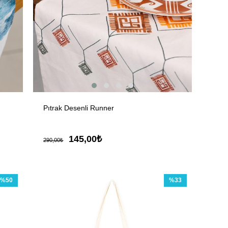
Pıtrak Desenli Runner
145,00₺
290,00₺
%50
%33