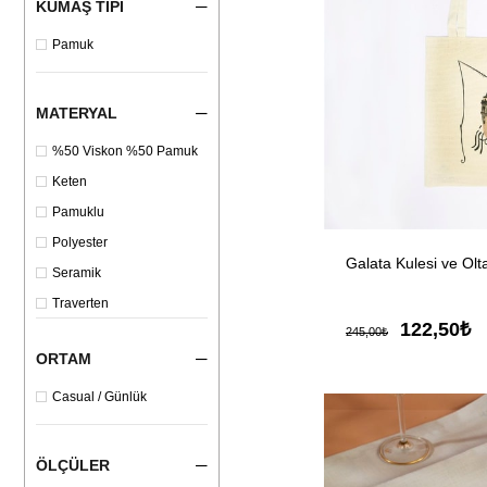
KUMAŞ TIPI
Pamuk
MATERYAL
%50 Viskon %50 Pamuk
Keten
Pamuklu
Polyester
Galata Kulesi ve Ol
Seramik
Traverten
122,50₺
245,00₺
ORTAM
Casual / Günlük
ÖLÇÜLER