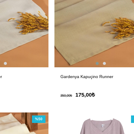
r
Gardenya Kapuçino Runner
175,00₺
350,00₺
%50