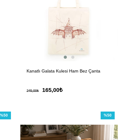
Kanatlı Galata Kulesi Ham Bez Çanta
165,00₺
245,00₺
%50
%50