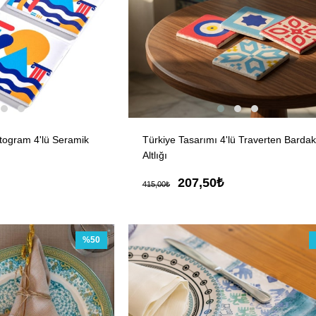
ktogram 4'lü Seramik
Türkiye Tasarımı 4'lü Traverten Bardak
Altlığı
207,50₺
415,00₺
%50