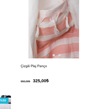
Çizgili Plaj Panço
325,00₺
650,00₺
%50