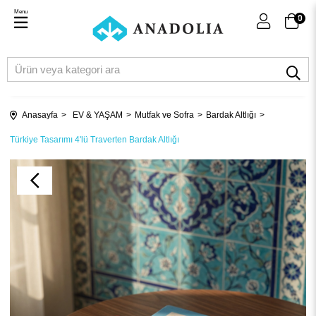
Menu
0
Anasayfa
EV & YAŞAM
Mutfak ve Sofra
Bardak Altlığı
Türkiye Tasarımı 4'lü Traverten Bardak Altlığı