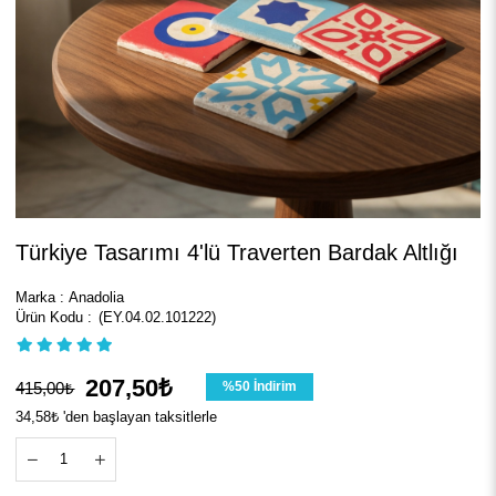
Türkiye Tasarımı 4'lü Traverten Bardak Altlığı
Marka
:
Anadolia
(EY.04.02.101222)
207,50₺
415,00₺
%
50
İndirim
34,58₺
'den başlayan taksitlerle