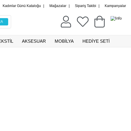
Kadınlar Günü Kataloğu
|
Mağazalar
|
Sipariş Takibi
|
Kampanyalar
EKSTİL
AKSESUAR
MOBİLYA
HEDİYE SETİ