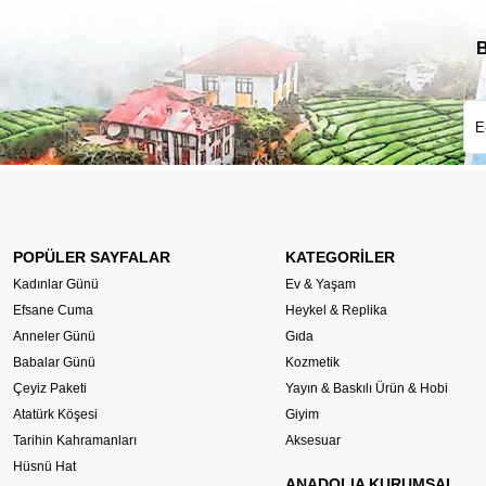
B
POPÜLER SAYFALAR
KATEGORİLER
Kadınlar Günü
Ev & Yaşam
Efsane Cuma
Heykel & Replika
Anneler Günü
Gıda
Babalar Günü
Kozmetik
Çeyiz Paketi
Yayın & Baskılı Ürün & Hobi
Atatürk Köşesi
Giyim
Tarihin Kahramanları
Aksesuar
Hüsnü Hat
ANADOLIA KURUMSAL