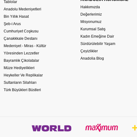
Tablolar
Hakkımızda
Anadolu Medeniyetleri
Değerlerimiz
Bin Yıllık Hasat
Misyonumuz
Şeb-i Arus
Kurumsal Satış
Cumhuriyet Coşkusu
Kadın Emeğine Dair
Çanakkkale Destanı
Sürdürülebilir Yaşam
Medeniyet - Miras - Kültür
Çeyizlikler
Yöresinden Lezzetler
Anadolia Blog
Bayramlık Çikolatalar
Müze Hediyelikleri
Heykeller Ve Replikalar
Sultanların Silahları
Türk Büyükleri Büstleri