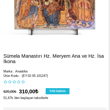
Sümela Manastırı Hz. Meryem Ana ve Hz. İsa
İkona
Marka
:
Anadolia
(EY.02.05.101247)
310,00₺
620,00₺
%
50
İndirim
51,67₺
'den başlayan taksitlerle