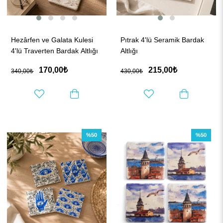
Hezârfen ve Galata Kulesi
Pıtrak 4'lü Seramik Bardak
4'lü Traverten Bardak Altlığı
Altlığı
170,00₺
215,00₺
340,00₺
430,00₺
%50
%50