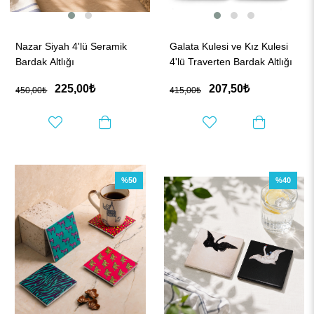
Nazar Siyah 4'lü Seramik
Galata Kulesi ve Kız Kulesi
Bardak Altlığı
4'lü Traverten Bardak Altlığı
225,00₺
207,50₺
450,00₺
415,00₺
%50
%40