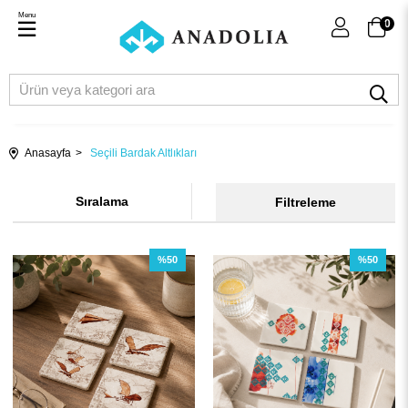
Menu
0
Anasayfa
Seçili Bardak Altlıkları
Sıralama
Filtreleme
%50
%50