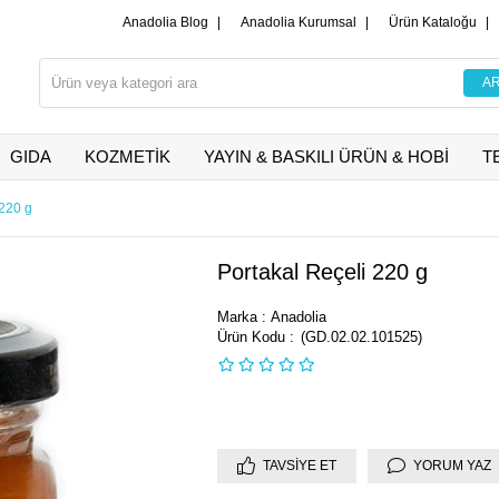
Anadolia Blog
|
Anadolia Kurumsal
|
Ürün Kataloğu
|
GIDA
KOZMETİK
YAYIN & BASKILI ÜRÜN & HOBİ
T
 220 g
Portakal Reçeli 220 g
Marka
:
Anadolia
(GD.02.02.101525)
TAVSIYE ET
YORUM YAZ