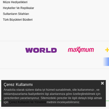
Müze Hediyelikleri
Heykeller Ve Replikalar
Sultanların Silahları
Türk Büyükleri Büstleri
Çerez Kullanımı
Anadolia olarak sizlere daha iyi hizmet sunabilmek, site kullanımınızı , ve
reklam/pazarlama faaliyetlerini ilgi alanlarınıza göre özelleştirebilmek için
çerezlerden yararlanıyoruz. Sitemizdeki çerezler ile ilgili detaylı bilgi almak
için
Çerez Kullanım Ve Yönetimi
metnini inceleyebilirsiniz.