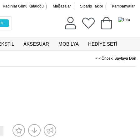
Kadınlar Günü Kataloğu
|
Mağazalar
|
Sipariş Takibi
|
Kampanyalar
EKSTİL
AKSESUAR
MOBİLYA
HEDİYE SETİ
< < Önceki Sayfaya Dön