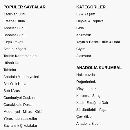
POPÜLER SAYFALAR
KATEGORİLER
Kadınlar Günü
Ev & Yaşam
Efsane Cuma
Heykel & Replika
Anneler Günü
Gıda
Babalar Günü
Kozmetik
Çeyiz Paketi
Yayın & Baskılı Ürün & Hobi
Atatürk Köşesi
Giyim
Tarihin Kahramanları
Aksesuar
Hüsnü Hat
ANADOLIA KURUMSAL
Tablolar
Hakkımızda
Anadolu Medeniyetleri
Değerlerimiz
Bin Yıllık Hasat
Misyonumuz
Şeb-i Arus
Kurumsal Satış
Cumhuriyet Coşkusu
Kadın Emeğine Dair
Çanakkkale Destanı
Sürdürülebilir Yaşam
Medeniyet - Miras - Kültür
Çeyizlikler
Yöresinden Lezzetler
Anadolia Blog
Bayramlık Çikolatalar