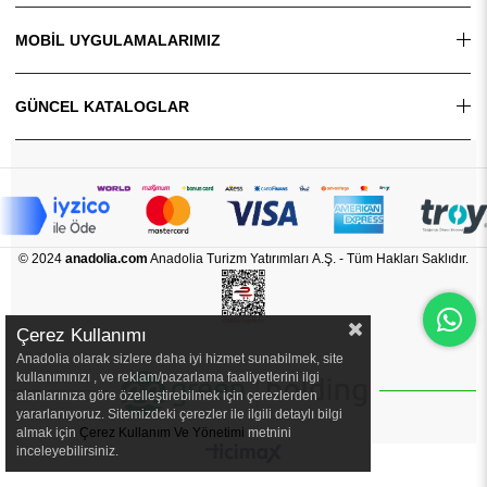
MOBİL UYGULAMALARIMIZ
GÜNCEL KATALOGLAR
© 2024
anadolia.com
Anadolia Turizm Yatırımları A.Ş. - Tüm Hakları Saklıdır.
Çerez Kullanımı
Anadolia olarak sizlere daha iyi hizmet sunabilmek, site
kullanımınızı , ve reklam/pazarlama faaliyetlerini ilgi
alanlarınıza göre özelleştirebilmek için çerezlerden
yararlanıyoruz. Sitemizdeki çerezler ile ilgili detaylı bilgi
almak için
Çerez Kullanım Ve Yönetimi
metnini
inceleyebilirsiniz.