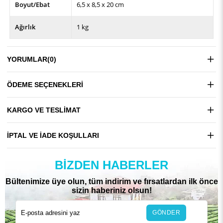
Boyut/Ebat
6,5 x 8,5 x 20 cm
Ağırlık
1 kg
YORUMLAR
(0)
ÖDEME SEÇENEKLERI
KARGO VE TESLIMAT
İPTAL VE İADE KOŞULLARI
BIZDEN HABERLER
Bültenimize üye olun, tüm indirim ve fırsatlardan ilk önce
sizin haberiniz olsun!
GÖNDER