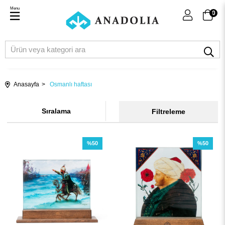
Menu
0
Anasayfa
Osmanlı haftası
Sıralama
Filtreleme
%50
%50