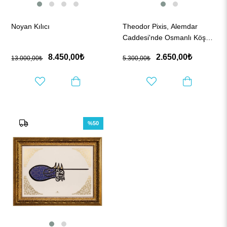
Noyan Kılıcı
Theodor Pixis, Alemdar
Caddesi'nde Osmanlı Köşkü
Tablo
8.450,00₺
2.650,00₺
13.000,00₺
5.300,00₺
%50