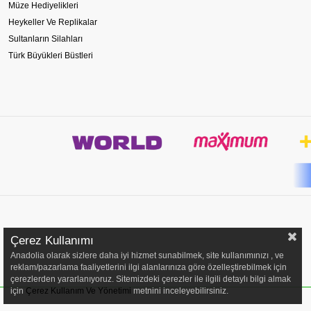
Müze Hediyelikleri
Heykeller Ve Replikalar
Sultanların Silahları
Türk Büyükleri Büstleri
Çerez Kullanımı
Anadolia olarak sizlere daha iyi hizmet sunabilmek, site kullanımınızı , ve
reklam/pazarlama faaliyetlerini ilgi alanlarınıza göre özelleştirebilmek için
çerezlerden yararlanıyoruz. Sitemizdeki çerezler ile ilgili detaylı bilgi almak
için
Çerez Kullanım Ve Yönetimi
metnini inceleyebilirsiniz.