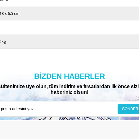
 18 x 6,5 cm
8 kg
BIZDEN HABERLER
ültenimize üye olun, tüm indirim ve fırsatlardan ilk önce siz
haberiniz olsun!
GÖNDER