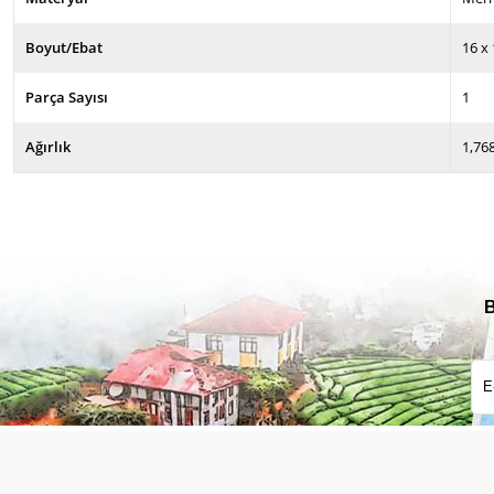
Boyut/Ebat
16 x
Parça Sayısı
1
Ağırlık
1,76
B