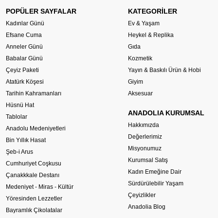
POPÜLER SAYFALAR
KATEGORİLER
Kadınlar Günü
Ev & Yaşam
Efsane Cuma
Heykel & Replika
Anneler Günü
Gıda
Babalar Günü
Kozmetik
Çeyiz Paketi
Yayın & Baskılı Ürün & Hobi
Atatürk Köşesi
Giyim
Tarihin Kahramanları
Aksesuar
Hüsnü Hat
ANADOLIA KURUMSAL
Tablolar
Hakkımızda
Anadolu Medeniyetleri
Değerlerimiz
Bin Yıllık Hasat
Misyonumuz
Şeb-i Arus
Kurumsal Satış
Cumhuriyet Coşkusu
Kadın Emeğine Dair
Çanakkkale Destanı
Sürdürülebilir Yaşam
Medeniyet - Miras - Kültür
Çeyizlikler
Yöresinden Lezzetler
Anadolia Blog
Bayramlık Çikolatalar