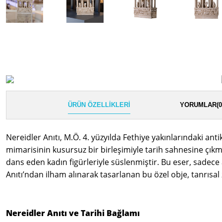
ÜRÜN ÖZELLIKLERI
YORUMLAR
(0
Nereidler Anıtı, M.Ö. 4. yüzyılda Fethiye yakınlarındaki ant
mimarisinin kusursuz bir birleşimiyle tarih sahnesine çıkmış
dans eden kadın figürleriyle süslenmiştir. Bu eser, sadece
Anıtı’ndan ilham alınarak tasarlanan bu özel obje, tanrısal
Nereidler Anıtı ve Tarihi Bağlamı