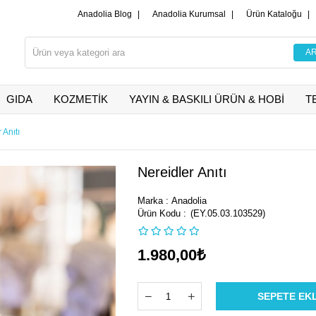
Anadolia Blog
|
Anadolia Kurumsal
|
Ürün Kataloğu
|
GIDA
KOZMETİK
YAYIN & BASKILI ÜRÜN & HOBİ
T
 Anıtı
Nereidler Anıtı
Marka
:
Anadolia
(EY.05.03.103529)
1.980,00₺