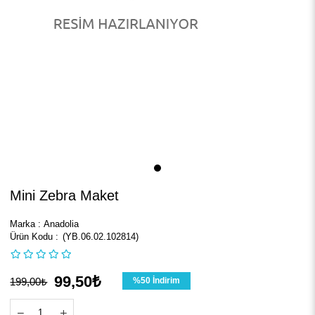
Mini Zebra Maket
Marka
:
Anadolia
(YB.06.02.102814)
99,50₺
199,00₺
%
50
İndirim