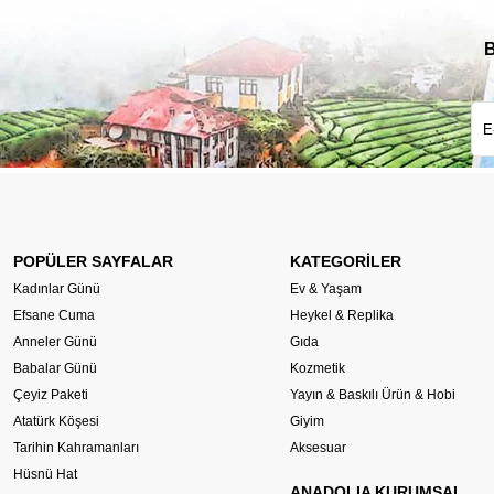
B
POPÜLER SAYFALAR
KATEGORİLER
Kadınlar Günü
Ev & Yaşam
Efsane Cuma
Heykel & Replika
Anneler Günü
Gıda
Babalar Günü
Kozmetik
Çeyiz Paketi
Yayın & Baskılı Ürün & Hobi
Atatürk Köşesi
Giyim
Tarihin Kahramanları
Aksesuar
Hüsnü Hat
ANADOLIA KURUMSAL