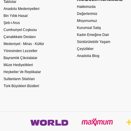
Tablolar
Hakkımızda
Anadolu Medeniyetleri
Değerlerimiz
Bin Yıllık Hasat
Misyonumuz
Şeb-i Arus
Kurumsal Satış
Cumhuriyet Coşkusu
Kadın Emeğine Dair
Çanakkkale Destanı
Sürdürülebilir Yaşam
Medeniyet - Miras - Kültür
Çeyizlikler
Yöresinden Lezzetler
Anadolia Blog
Bayramlık Çikolatalar
Müze Hediyelikleri
Heykeller Ve Replikalar
Sultanların Silahları
Türk Büyükleri Büstleri