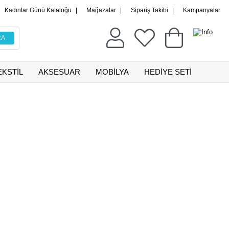
Kadınlar Günü Kataloğu
|
Mağazalar
|
Sipariş Takibi
|
Kampanyalar
EKSTİL
AKSESUAR
MOBİLYA
HEDİYE SETİ