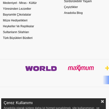
Sürdürülebilir Yaşam
Medeniyet - Miras - Kültür
Çeyizlikler
Yöresinden Lezzetler
Anadolia Blog
Bayramlık Çikolatalar
Müze Hediyelikleri
Heykeller Ve Replikalar
Sultanların Silahları
Türk Büyükleri Büstleri
Çerez Kullanımı
Anadolia olarak sizlere daha iyi hizmet sunabilmek, site kullanımınızı , ve