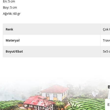
En: 5 cm
Boy: 5 cm
Ağırlık: 60 gr
Renk
Çok 
Materyal
Trav
Boyut/Ebat
5x5 
B