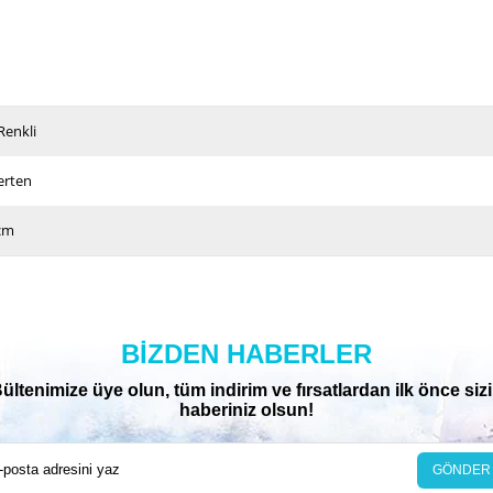
Renkli
erten
cm
BIZDEN HABERLER
ültenimize üye olun, tüm indirim ve fırsatlardan ilk önce siz
haberiniz olsun!
GÖNDER