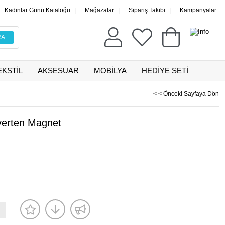
Kadınlar Günü Kataloğu
|
Mağazalar
|
Sipariş Takibi
|
Kampanyalar
EKSTİL
AKSESUAR
MOBİLYA
HEDİYE SETİ
< < Önceki Sayfaya Dön
verten Magnet