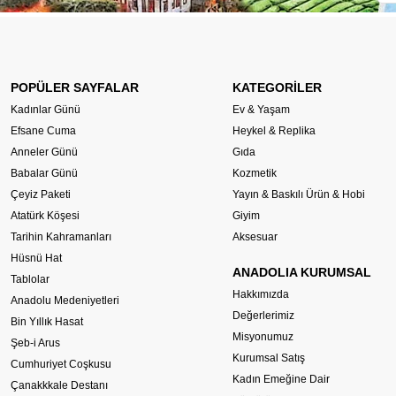
POPÜLER SAYFALAR
KATEGORİLER
Kadınlar Günü
Ev & Yaşam
Efsane Cuma
Heykel & Replika
Anneler Günü
Gıda
Babalar Günü
Kozmetik
Çeyiz Paketi
Yayın & Baskılı Ürün & Hobi
Atatürk Köşesi
Giyim
Tarihin Kahramanları
Aksesuar
Hüsnü Hat
ANADOLIA KURUMSAL
Tablolar
Hakkımızda
Anadolu Medeniyetleri
Değerlerimiz
Bin Yıllık Hasat
Misyonumuz
Şeb-i Arus
Kurumsal Satış
Cumhuriyet Coşkusu
Kadın Emeğine Dair
Çanakkkale Destanı