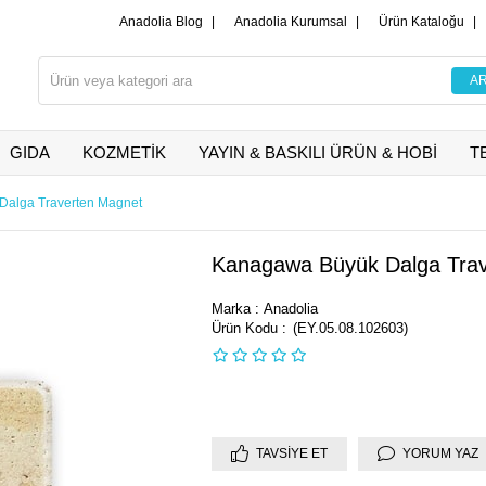
Anadolia Blog
|
Anadolia Kurumsal
|
Ürün Kataloğu
|
GIDA
KOZMETİK
YAYIN & BASKILI ÜRÜN & HOBİ
T
alga Traverten Magnet
Kanagawa Büyük Dalga Tra
Marka
:
Anadolia
(EY.05.08.102603)
TAVSIYE ET
YORUM YAZ