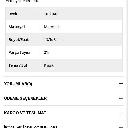
Materyal: Mermerit
Renk
Turkuaz
Materyal
Mermerit
Boyut/Ebat
13,5x 31 cm
Parça Sayısı
2'li
Tema / Stil
Klasik
YORUMLAR
(0)
ÖDEME SEÇENEKLERI
KARGO VE TESLIMAT
İPTAL VE İADE KOŞULLARI