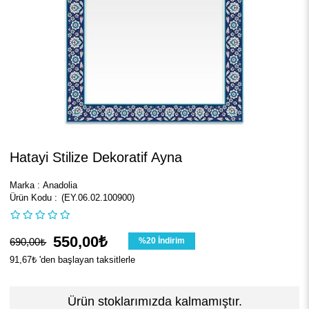
Hatayi Stilize Dekoratif Ayna
Marka
:
Anadolia
(EY.06.02.100900)
550,00₺
690,00₺
%
20
İndirim
91,67₺
'den başlayan taksitlerle
Ürün stoklarımızda kalmamıştır.