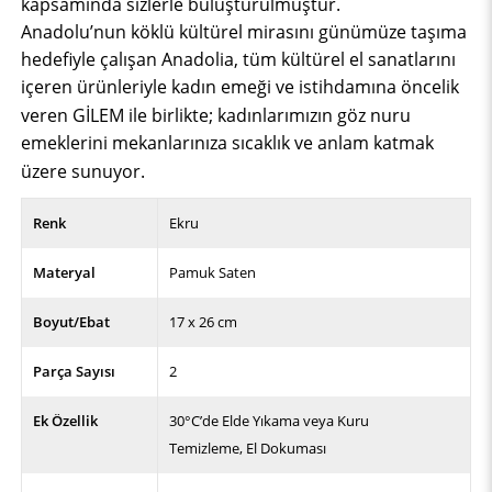
kapsamında sizlerle buluşturulmuştur.
Anadolu’nun köklü kültürel mirasını günümüze taşıma
hedefiyle çalışan Anadolia, tüm kültürel el sanatlarını
içeren ürünleriyle kadın emeği ve istihdamına öncelik
veren GİLEM ile birlikte; kadınlarımızın
göz nuru
emeklerini mekanlarınıza sıcaklık ve anlam katmak
üzere sunuyor.
Renk
Ekru
Materyal
Pamuk Saten
Boyut/Ebat
17 x 26 cm
Parça Sayısı
2
Ek Özellik
30°C’de Elde Yıkama veya Kuru
Temizleme
El Dokuması