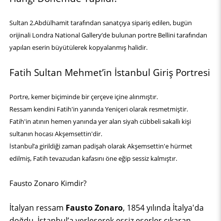
Sultan 2.Abdülhamit tarafından sanatçıya sipariş edilen, bugün
orijinali Londra National Gallery’de bulunan portre Bellini tarafından
yapılan eserin büyütülerek kopyalanmış halidir.
Fatih Sultan Mehmet’in İstanbul Giriş Portresi
Portre, kemer biçiminde bir çerçeve içine alınmıştır.
Ressam kendini Fatih'in yanında Yeniçeri olarak resmetmiştir.
Fatih'in atının hemen yanında yer alan siyah cübbeli sakallı kişi
sultanın hocası Akşemsettin'dir.
İstanbul’a girildiği zaman padişah olarak Akşemsettin'e hürmet
edilmiş, Fatih tevazudan kafasını öne eğip sessiz kalmıştır.
Fausto Zonaro Kimdir?
İtalyan ressam
Fausto Zonaro
, 1854 yılında İtalya'da
doğdu. İstanbul’a yerleşerek eşsiz eserler çıkaran