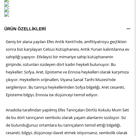
ÜRÜN ÖZELLIKLERI
Geniş bir alana yayılan Efes Antik Kenti’nde, amfitiyatroyu geçtikten
sonra bizi karşılayan Celsus Kütüphanesi, Antik Yunan kalıntılarına ev
sahipliği yapıyor. Etkileyici bir mimariye sahip kütüphanenin
girişinde, sütunları süsleyen dört kadın heykeli bulunuyor. Bu
heykeller; Sofya, Aret, Episteme ve Ennoia heykelleri olarak karşımıza
çıkıyor. Heykellerin orijinalleri, Viyana Sanat Tarihi Müzesi’nde
sergileniyor. Bu tanrıça heykellerinden Sofya bilgeliği, Aret cesareti,
Episteme bilgiyi, Ennoia ise düşünceyi temsil ediyor.
Anadolia tarafından yapılmış Efes Tanrıçaları Dörtlü Kokulu Mum Seti
de bu dört tanrıçanın sembolü olarak yaşam alanlarını süslüyor. Siz
de bulunduğunuz ortamlara bu tanrıçaların temsil ettiği bilgeliği,
cesareti, bilgiyi, düşünceyi davet etmek istiyorsanız, sembolik olarak