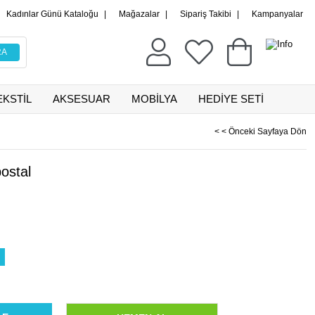
Kadınlar Günü Kataloğu
|
Mağazalar
|
Sipariş Takibi
|
Kampanyalar
EKSTİL
AKSESUAR
MOBİLYA
HEDİYE SETİ
< < Önceki Sayfaya Dön
ostal