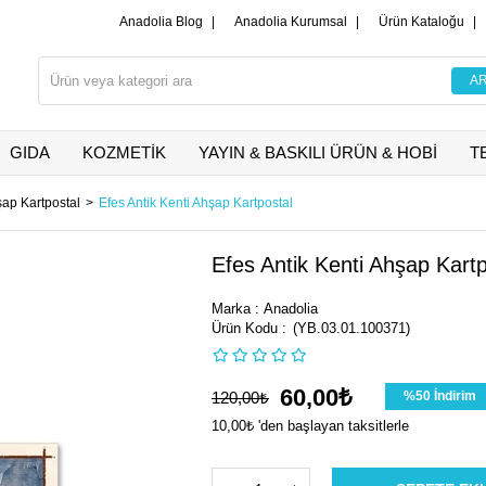
Anadolia Blog
|
Anadolia Kurumsal
|
Ürün Kataloğu
|
GIDA
KOZMETİK
YAYIN & BASKILI ÜRÜN & HOBİ
T
ap Kartpostal
Efes Antik Kenti Ahşap Kartpostal
Efes Antik Kenti Ahşap Kartp
Marka
:
Anadolia
(YB.03.01.100371)
60,00₺
120,00₺
%
50
İndirim
10,00₺
'den başlayan taksitlerle