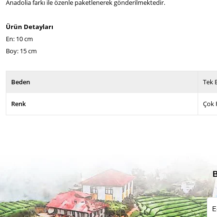
Anadolia farkı ile özenle paketlenerek gönderilmektedir.
Ürün Detayları
En: 10 cm
Boy: 15 cm
Beden
Tek 
Renk
Çok 
B