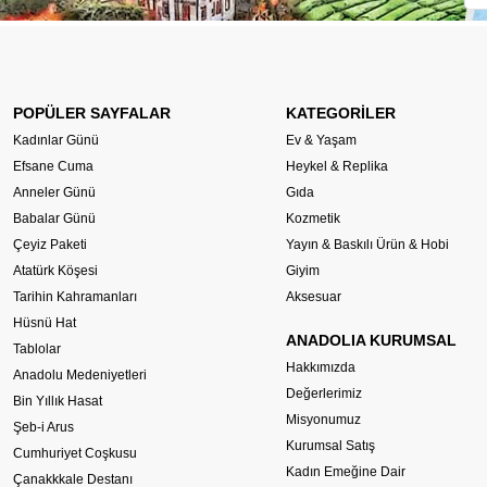
POPÜLER SAYFALAR
KATEGORİLER
Kadınlar Günü
Ev & Yaşam
Efsane Cuma
Heykel & Replika
Anneler Günü
Gıda
Babalar Günü
Kozmetik
Çeyiz Paketi
Yayın & Baskılı Ürün & Hobi
Atatürk Köşesi
Giyim
Tarihin Kahramanları
Aksesuar
Hüsnü Hat
ANADOLIA KURUMSAL
Tablolar
Hakkımızda
Anadolu Medeniyetleri
Değerlerimiz
Bin Yıllık Hasat
Misyonumuz
Şeb-i Arus
Kurumsal Satış
Cumhuriyet Coşkusu
Kadın Emeğine Dair
Çanakkkale Destanı