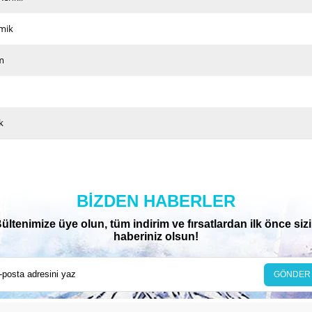
mik
m
k
BIZDEN HABERLER
ültenimize üye olun, tüm indirim ve fırsatlardan ilk önce siz
haberiniz olsun!
GÖNDER