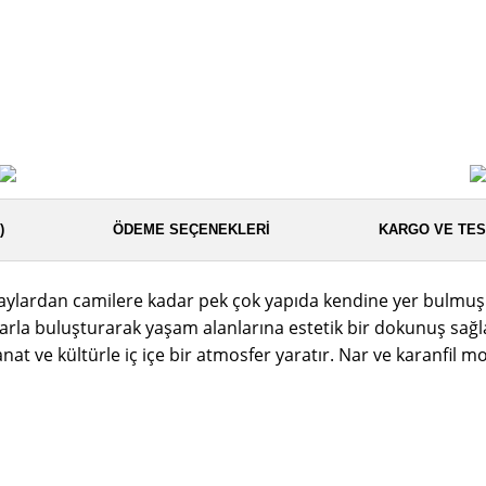
)
ÖDEME SEÇENEKLERI
KARGO VE TES
ylardan camilere kadar pek çok yapıda kendine yer bulmuş sa
larla buluşturarak yaşam alanlarına estetik bir dokunuş sağl
t ve kültürle iç içe bir atmosfer yaratır. Nar ve karanfil mot