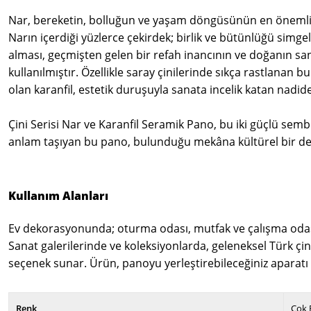
Nar, bereketin, bolluğun ve yaşam döngüsünün en önemli s
Narın içerdiği yüzlerce çekirdek; birlik ve bütünlüğü simge
alması, geçmişten gelen bir refah inancının ve doğanın san
kullanılmıştır. Özellikle saray çinilerinde sıkça rastlanan
olan karanfil, estetik duruşuyla sanata incelik katan nadide 
Çini Serisi Nar ve Karanfil Seramik Pano, bu iki güçlü sem
anlam taşıyan bu pano, bulunduğu mekâna kültürel bir der
Kullanım Alanları
Ev dekorasyonunda; oturma odası, mutfak ve çalışma odası g
Sanat galerilerinde ve koleksiyonlarda, geleneksel Türk çini 
seçenek sunar. Ürün, panoyu yerleştirebileceğiniz aparatı 
Renk
Çok 