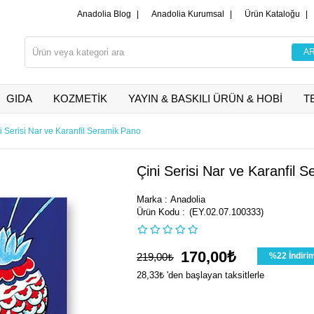
Anadolia Blog
|
Anadolia Kurumsal
|
Ürün Kataloğu
|
GIDA
KOZMETİK
YAYIN & BASKILI ÜRÜN & HOBİ
T
i Serisi Nar ve Karanfil Seramik Pano
Çini Serisi Nar ve Karanfil 
Marka
:
Anadolia
(EY.02.07.100333)
170,00₺
219,00₺
%
22
İndiri
28,33₺
'den başlayan taksitlerle