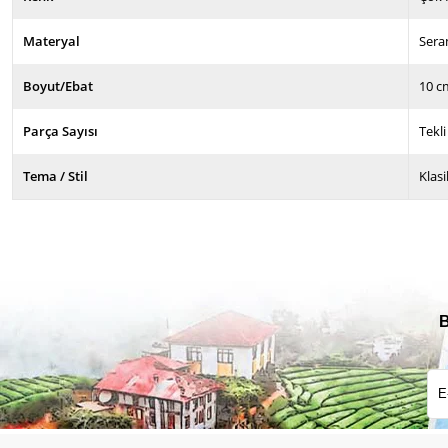
Materyal
Sera
Boyut/Ebat
10 c
Parça Sayısı
Tekli
Tema / Stil
Klasi
B