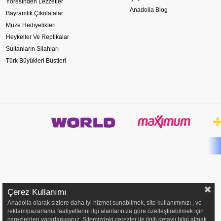
Yöresinden Lezzetler
Anadolia Blog
Bayramlık Çikolatalar
Müze Hediyelikleri
Heykeller Ve Replikalar
Sultanların Silahları
Türk Büyükleri Büstleri
Çerez Kullanımı
Anadolia olarak sizlere daha iyi hizmet sunabilmek, site kullanımınızı , ve
reklam/pazarlama faaliyetlerini ilgi alanlarınıza göre özelleştirebilmek için
çerezlerden yararlanıyoruz. Sitemizdeki çerezler ile ilgili detaylı bilgi almak