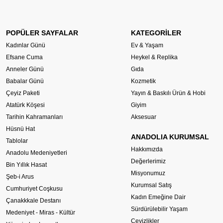
POPÜLER SAYFALAR
KATEGORİLER
Kadınlar Günü
Ev & Yaşam
Efsane Cuma
Heykel & Replika
Anneler Günü
Gıda
Babalar Günü
Kozmetik
Çeyiz Paketi
Yayın & Baskılı Ürün & Hobi
Atatürk Köşesi
Giyim
Tarihin Kahramanları
Aksesuar
Hüsnü Hat
ANADOLIA KURUMSAL
Tablolar
Hakkımızda
Anadolu Medeniyetleri
Değerlerimiz
Bin Yıllık Hasat
Misyonumuz
Şeb-i Arus
Kurumsal Satış
Cumhuriyet Coşkusu
Kadın Emeğine Dair
Çanakkkale Destanı
Sürdürülebilir Yaşam
Medeniyet - Miras - Kültür
Çeyizlikler