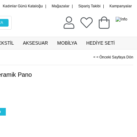
Kadınlar Günü Kataloğu
|
Mağazalar
|
Sipariş Takibi
|
Kampanyalar
EKSTİL
AKSESUAR
MOBİLYA
HEDİYE SETİ
< < Önceki Sayfaya Dön
Seramik Pano
m