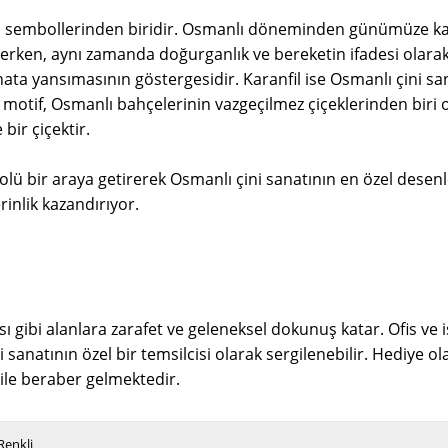
embollerinden biridir. Osmanlı döneminden günümüze kadar s
lerken, aynı zamanda doğurganlık ve bereketin ifadesi olarak
ata yansımasının göstergesidir. Karanfil ise Osmanlı çini sa
 bu motif, Osmanlı bahçelerinin vazgeçilmez çiçeklerinden biri
bir çiçektir.
bolü bir araya getirerek Osmanlı çini sanatının en özel desen
inlik kazandırıyor.
ibi alanlara zarafet ve geleneksel dokunuş katar. Ofis ve iş 
sanatının özel bir temsilcisi olarak sergilenebilir. Hediye ol
ile beraber gelmektedir.
Renkli