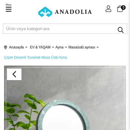
Menu
0
Anasayfa
EV & YAŞAM
Ayna
Masaüstü aynası
Çiçek Desenli Yuvarlak Masa Üstü Ayna