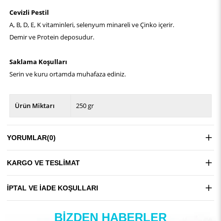
Cevizli Pestil
A, B, D, E, K vitaminleri, selenyum minareli ve Çinko içerir.
Demir ve Protein deposudur.
Saklama Koşulları
Serin ve kuru ortamda muhafaza ediniz.
Ürün Miktarı
250 gr
YORUMLAR
(0)
KARGO VE TESLIMAT
İPTAL VE İADE KOŞULLARI
BIZDEN HABERLER