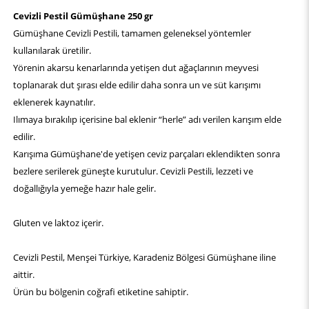
Cevizli Pestil Gümüşhane 250 gr
Gümüşhane Cevizli Pestili, tamamen geleneksel yöntemler
kullanılarak üretilir.
Yörenin akarsu kenarlarında yetişen dut ağaçlarının meyvesi
toplanarak dut şırası elde edilir daha sonra un ve süt karışımı
eklenerek kaynatılır.
Ilımaya bırakılıp içerisine bal eklenir “herle” adı verilen karışım elde
edilir.
Karışıma Gümüşhane'de yetişen ceviz parçaları eklendikten sonra
bezlere serilerek güneşte kurutulur. Cevizli Pestili, lezzeti ve
doğallığıyla yemeğe hazır hale gelir.
Gluten ve laktoz içerir.
Cevizli Pestil, Menşei Türkiye, Karadeniz Bölgesi Gümüşhane iline
aittir.
Ürün bu bölgenin coğrafi etiketine sahiptir.