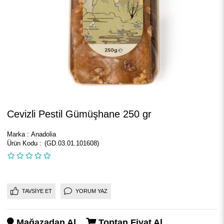
Cevizli Pestil Gümüşhane 250 gr
Marka
:
Anadolia
(GD.03.01.101608)
TAVSIYE ET
YORUM YAZ
Mağazadan Al
Toptan Fiyat Al