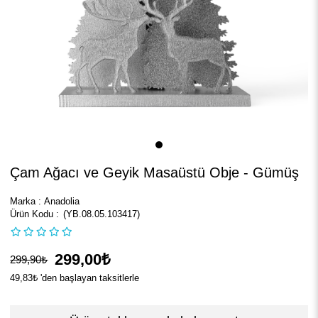
Çam Ağacı ve Geyik Masaüstü Obje - Gümüş
Marka
:
Anadolia
(YB.08.05.103417)
299,00₺
299,90₺
49,83₺
'den başlayan taksitlerle