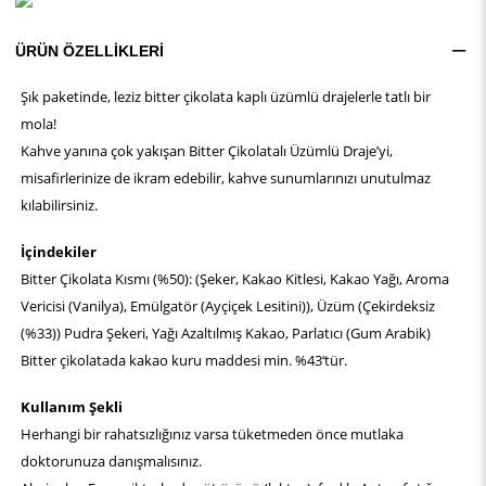
ÜRÜN ÖZELLIKLERI
Şık paketinde, leziz bitter çikolata kaplı üzümlü drajelerle tatlı bir
mola!
Kahve yanına çok yakışan Bitter Çikolatalı Üzümlü Draje’yi,
misafirlerinize de ikram edebilir, kahve sunumlarınızı unutulmaz
kılabilirsiniz.
İçindekiler
Bitter Çikolata Kısmı (%50): (Şeker, Kakao Kitlesi, Kakao Yağı, Aroma
Vericisi (Vanilya), Emülgatör (Ayçiçek Lesitini)), Üzüm (Çekirdeksiz
(%33)) Pudra Şekeri, Yağı Azaltılmış Kakao, Parlatıcı (Gum Arabik)
Bitter çikolatada kakao kuru maddesi min. %43‘tür.
Kullanım Şekli
Herhangi bir rahatsızlığınız varsa tüketmeden önce mutlaka
doktorunuza danışmalısınız.