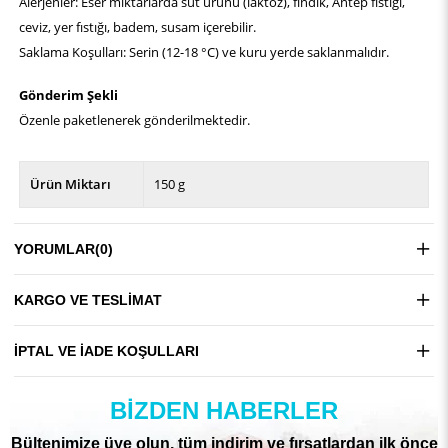
Alerjenler: Eser miktarlarda süt ürünü (laktoz), fındık, Antep fıstığı,
ceviz, yer fıstığı, badem, susam içerebilir.
Saklama Koşulları: Serin (12-18 °C) ve kuru yerde saklanmalıdır.
Gönderim Şekli
Özenle paketlenerek gönderilmektedir.
Ürün Miktarı
150 g
YORUMLAR
(0)
KARGO VE TESLIMAT
İPTAL VE İADE KOŞULLARI
BIZDEN HABERLER
Bültenimize üye olun, tüm indirim ve fırsatlardan ilk önce