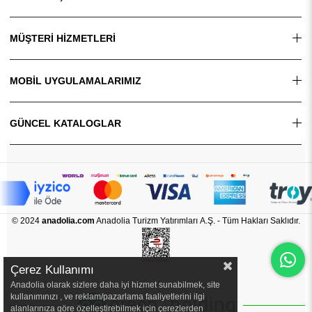
MÜŞTERİ HİZMETLERİ
MOBİL UYGULAMALARIMIZ
GÜNCEL KATALOGLAR
© 2024
anadolia.com
Anadolia Turizm Yatırımları A.Ş. - Tüm Hakları Saklıdır.
Çerez Kullanımı
Anadolia olarak sizlere daha iyi hizmet sunabilmek, site
kullanımınızı , ve reklam/pazarlama faaliyetlerini ilgi
alanlarınıza göre özelleştirebilmek için çerezlerden