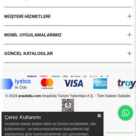
MÜŞTERİ HİZMETLERİ
MOBİL UYGULAMALARIMIZ
GÜNCEL KATALOGLAR
© 2024
anadolia.com
Anadolia Turizm Yatırımları A.Ş. - Tüm Hakları Saklıdır.
Çerez Kullanımı
Anadolia olarak sizlere daha iyi hizmet sunabilmek, site
kullanımınızı , ve reklam/pazarlama faaliyetlerini ilgi
alanlarınıza göre özelleştirebilmek için çerezlerden