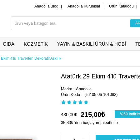
Anadolia Blog
|
Anadolia Kurumsal
|
Ürün Kataloğu
|
GIDA
KOZMETİK
YAYIN & BASKILI ÜRÜN & HOBİ
T
 Ekim 4'lü Traverten Dekoratif Askılık
Atatürk 29 Ekim 4'lü Travert
Marka
:
Anadolia
(EY.05.06.101082)
215,00₺
430,00₺
%
50
İndiri
35,83₺
'den başlayan taksitlerle