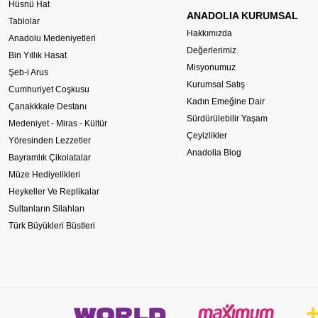
Hüsnü Hat
ANADOLIA KURUMSAL
Tablolar
Hakkımızda
Anadolu Medeniyetleri
Değerlerimiz
Bin Yıllık Hasat
Misyonumuz
Şeb-i Arus
Kurumsal Satış
Cumhuriyet Coşkusu
Kadın Emeğine Dair
Çanakkkale Destanı
Sürdürülebilir Yaşam
Medeniyet - Miras - Kültür
Çeyizlikler
Yöresinden Lezzetler
Anadolia Blog
Bayramlık Çikolatalar
Müze Hediyelikleri
Heykeller Ve Replikalar
Sultanların Silahları
Türk Büyükleri Büstleri