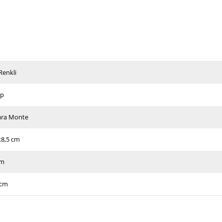
Renkli
ap
ara Monte
x8,5 cm
cm
 cm