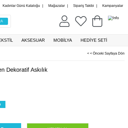
Kadınlar Günü Kataloğu
|
Mağazalar
|
Sipariş Takibi
|
Kampanyalar
EKSTİL
AKSESUAR
MOBİLYA
HEDİYE SETİ
< < Önceki Sayfaya Dön
en Dekoratif Askılık
m