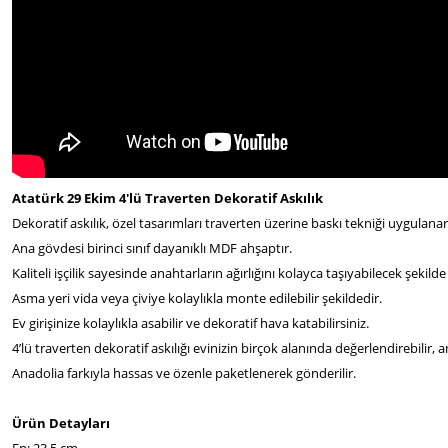
Atatürk 29 Ekim 4'lü Traverten Dekoratif Askılık
Dekoratif askılık, özel tasarımları traverten üzerine baskı tekniği uygulanar
Ana gövdesi birinci sınıf dayanıklı MDF ahşaptır.
Kaliteli işçilik sayesinde anahtarların ağırlığını kolayca taşıyabilecek şekilde 
Asma yeri vida veya çiviye kolaylıkla monte edilebilir şekildedir.
Ev girişinize kolaylıkla asabilir ve dekoratif hava katabilirsiniz.
4’lü traverten dekoratif askılığı evinizin birçok alanında değerlendirebilir, an
Anadolia farkıyla hassas ve özenle paketlenerek gönderilir.
Ürün Detayları
En: 23,5 cm