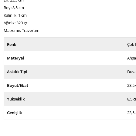
Boy: 8,5 cm
Kalınlık: 1 cm
Ağırlık: 320 gr
Malzeme: Traverten
Renk
Çok 
Materyal
Ahş
Askılık Tipi
Duv
Boyut/Ebat
23,5
Yükseklik
8,5 
Genişlik
23,5