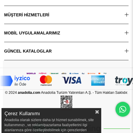
MÜŞTERİ HİZMETLERİ
MOBİL UYGULAMALARIMIZ
GÜNCEL KATALOGLAR
© 2024
anadolia.com
Anadolia Turizm Yatırımları A.Ş. - Tüm Hakları Saklıdır.
Çerez Kullanımı
Anadolia olarak sizlere daha iyi hizmet sunabilmek, site
kullanımınızı , ve reklam/pazarlama faaliyetlerini ilgi
alanlarınıza göre özelleştirebilmek için çerezlerden