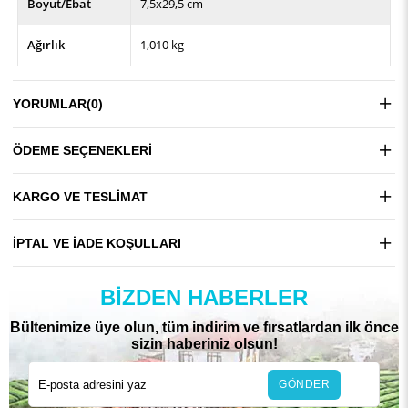
Boyut/Ebat
7,5x29,5 cm
Ağırlık
1,010 kg
YORUMLAR
(0)
ÖDEME SEÇENEKLERI
KARGO VE TESLIMAT
İPTAL VE İADE KOŞULLARI
BIZDEN HABERLER
Bültenimize üye olun, tüm indirim ve fırsatlardan ilk önce
sizin haberiniz olsun!
GÖNDER