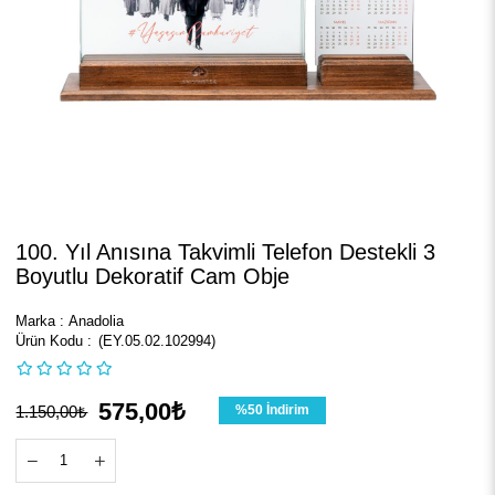
100. Yıl Anısına Takvimli Telefon Destekli 3
Boyutlu Dekoratif Cam Obje
Marka
:
Anadolia
(EY.05.02.102994)
575,00₺
1.150,00₺
%
50
İndirim