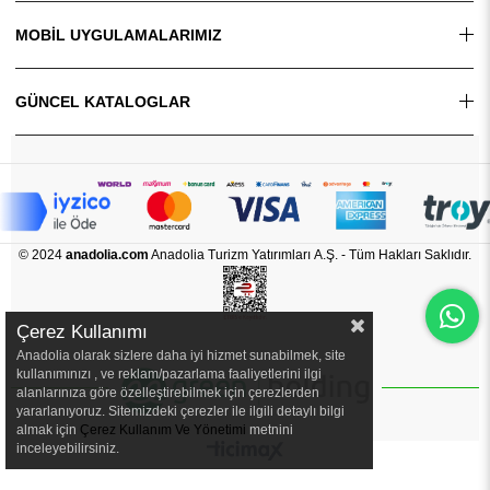
MOBİL UYGULAMALARIMIZ
GÜNCEL KATALOGLAR
© 2024
anadolia.com
Anadolia Turizm Yatırımları A.Ş. - Tüm Hakları Saklıdır.
Çerez Kullanımı
Anadolia olarak sizlere daha iyi hizmet sunabilmek, site
kullanımınızı , ve reklam/pazarlama faaliyetlerini ilgi
alanlarınıza göre özelleştirebilmek için çerezlerden
yararlanıyoruz. Sitemizdeki çerezler ile ilgili detaylı bilgi
almak için
Çerez Kullanım Ve Yönetimi
metnini
inceleyebilirsiniz.