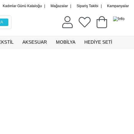
Kadınlar Günü Kataloğu
|
Mağazalar
|
Sipariş Takibi
|
Kampanyalar
EKSTİL
AKSESUAR
MOBİLYA
HEDİYE SETİ