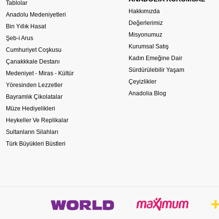
Tablolar
Hakkımızda
Anadolu Medeniyetleri
Değerlerimiz
Bin Yıllık Hasat
Misyonumuz
Şeb-i Arus
Kurumsal Satış
Cumhuriyet Coşkusu
Kadın Emeğine Dair
Çanakkkale Destanı
Sürdürülebilir Yaşam
Medeniyet - Miras - Kültür
Çeyizlikler
Yöresinden Lezzetler
Anadolia Blog
Bayramlık Çikolatalar
Müze Hediyelikleri
Heykeller Ve Replikalar
Sultanların Silahları
Türk Büyükleri Büstleri