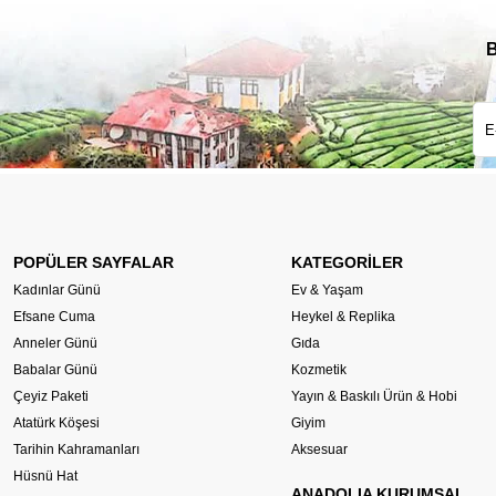
B
POPÜLER SAYFALAR
KATEGORİLER
Kadınlar Günü
Ev & Yaşam
Efsane Cuma
Heykel & Replika
Anneler Günü
Gıda
Babalar Günü
Kozmetik
Çeyiz Paketi
Yayın & Baskılı Ürün & Hobi
Atatürk Köşesi
Giyim
Tarihin Kahramanları
Aksesuar
Hüsnü Hat
ANADOLIA KURUMSAL