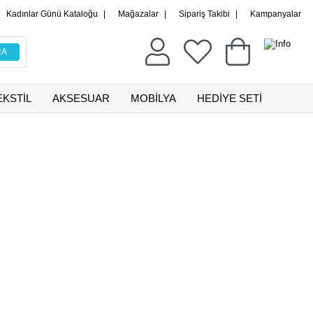
Kadınlar Günü Kataloğu
|
Mağazalar
|
Sipariş Takibi
|
Kampanyalar
EKSTİL
AKSESUAR
MOBİLYA
HEDİYE SETİ