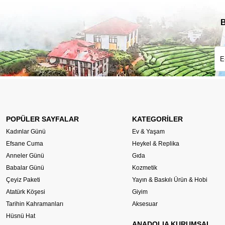
B
POPÜLER SAYFALAR
KATEGORİLER
Kadınlar Günü
Ev & Yaşam
Efsane Cuma
Heykel & Replika
Anneler Günü
Gıda
Babalar Günü
Kozmetik
Çeyiz Paketi
Yayın & Baskılı Ürün & Hobi
Atatürk Köşesi
Giyim
Tarihin Kahramanları
Aksesuar
Hüsnü Hat
ANADOLIA KURUMSAL