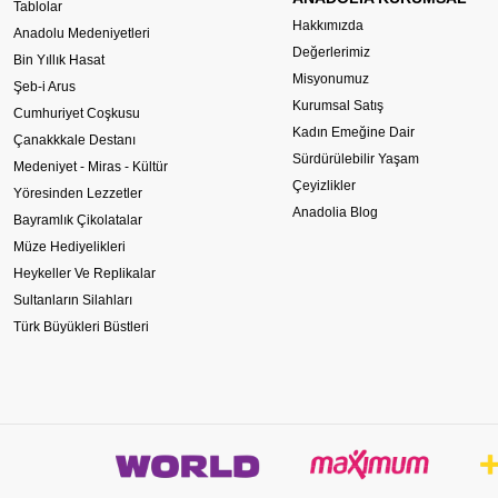
Tablolar
Hakkımızda
Anadolu Medeniyetleri
Değerlerimiz
Bin Yıllık Hasat
Misyonumuz
Şeb-i Arus
Kurumsal Satış
Cumhuriyet Coşkusu
Kadın Emeğine Dair
Çanakkkale Destanı
Sürdürülebilir Yaşam
Medeniyet - Miras - Kültür
Çeyizlikler
Yöresinden Lezzetler
Anadolia Blog
Bayramlık Çikolatalar
Müze Hediyelikleri
Heykeller Ve Replikalar
Sultanların Silahları
Türk Büyükleri Büstleri