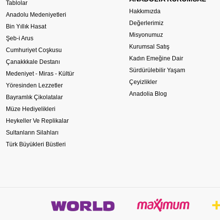
Tablolar
Hakkımızda
Anadolu Medeniyetleri
Değerlerimiz
Bin Yıllık Hasat
Misyonumuz
Şeb-i Arus
Kurumsal Satış
Cumhuriyet Coşkusu
Kadın Emeğine Dair
Çanakkkale Destanı
Sürdürülebilir Yaşam
Medeniyet - Miras - Kültür
Çeyizlikler
Yöresinden Lezzetler
Anadolia Blog
Bayramlık Çikolatalar
Müze Hediyelikleri
Heykeller Ve Replikalar
Sultanların Silahları
Türk Büyükleri Büstleri