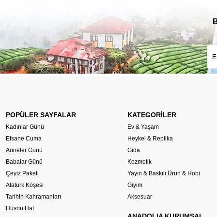
B
POPÜLER SAYFALAR
KATEGORİLER
Kadınlar Günü
Ev & Yaşam
Efsane Cuma
Heykel & Replika
Anneler Günü
Gıda
Babalar Günü
Kozmetik
Çeyiz Paketi
Yayın & Baskılı Ürün & Hobi
Atatürk Köşesi
Giyim
Tarihin Kahramanları
Aksesuar
Hüsnü Hat
ANADOLIA KURUMSAL