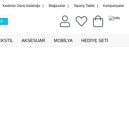
Kadınlar Günü Kataloğu
|
Mağazalar
|
Sipariş Takibi
|
Kampanyalar
EKSTİL
AKSESUAR
MOBİLYA
HEDİYE SETİ