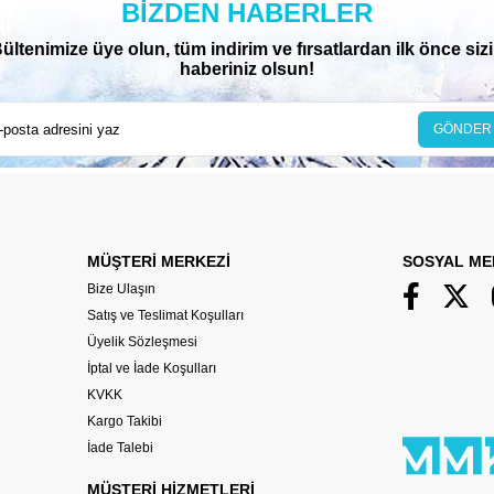
BIZDEN HABERLER
ültenimize üye olun, tüm indirim ve fırsatlardan ilk önce siz
haberiniz olsun!
GÖNDER
MÜŞTERİ MERKEZİ
SOSYAL ME
Bize Ulaşın
Satış ve Teslimat Koşulları
Üyelik Sözleşmesi
İptal ve İade Koşulları
KVKK
Kargo Takibi
İade Talebi
MÜŞTERİ HİZMETLERİ