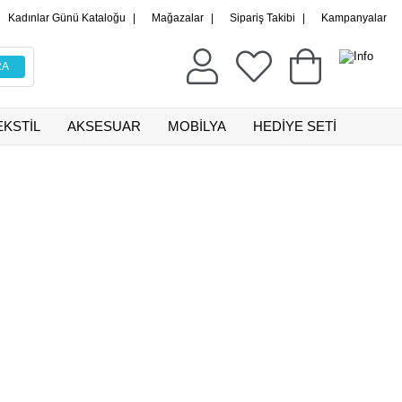
Kadınlar Günü Kataloğu
|
Mağazalar
|
Sipariş Takibi
|
Kampanyalar
EKSTİL
AKSESUAR
MOBİLYA
HEDİYE SETİ