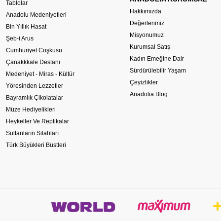
Tablolar
Hakkımızda
Anadolu Medeniyetleri
Değerlerimiz
Bin Yıllık Hasat
Misyonumuz
Şeb-i Arus
Kurumsal Satış
Cumhuriyet Coşkusu
Kadın Emeğine Dair
Çanakkkale Destanı
Sürdürülebilir Yaşam
Medeniyet - Miras - Kültür
Çeyizlikler
Yöresinden Lezzetler
Anadolia Blog
Bayramlık Çikolatalar
Müze Hediyelikleri
Heykeller Ve Replikalar
Sultanların Silahları
Türk Büyükleri Büstleri