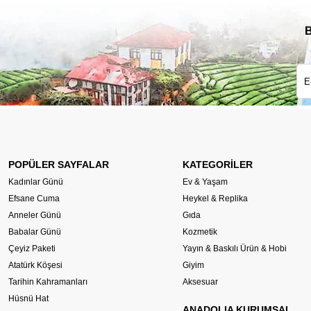
B
POPÜLER SAYFALAR
KATEGORİLER
Kadınlar Günü
Ev & Yaşam
Efsane Cuma
Heykel & Replika
Anneler Günü
Gıda
Babalar Günü
Kozmetik
Çeyiz Paketi
Yayın & Baskılı Ürün & Hobi
Atatürk Köşesi
Giyim
Tarihin Kahramanları
Aksesuar
Hüsnü Hat
ANADOLIA KURUMSAL